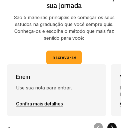
sua jornada
São 5 maneiras principais de começar os seus
estudos na graduação que você sempre quis.
Conheça-os e escolha o método que mais faz
sentido para você:
Inscreva-se
Enem
Ves
Use sua nota para entrar.
Faç
pre
Confira mais detalhes
Con