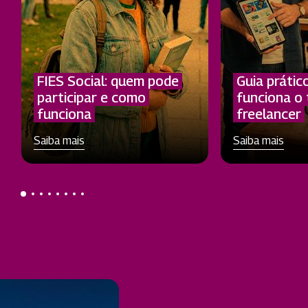
FIES Social: quem pode
Guia prátic
participar e como
funciona o 
funciona
freelancer
Saiba mais
Saiba mais