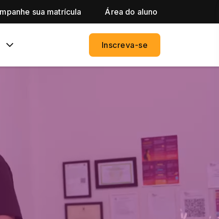
mpanhe sua matrícula
Área do aluno
Inscreva-se