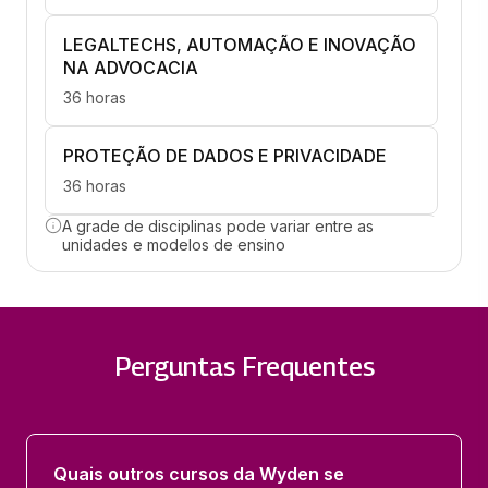
LEGALTECHS, AUTOMAÇÃO E INOVAÇÃO
NA ADVOCACIA
36 horas
PROTEÇÃO DE DADOS E PRIVACIDADE
36 horas
A grade de disciplinas pode variar entre as
CONTRATOS, CONSUMIDOR E
unidades e modelos de ensino
RESPONSABILIDADE CIVIL NO AMBIENTE
DIGITAL
36 horas
Perguntas Frequentes
CRIMES DIGITAIS E CIBERSEGURANÇA
36 horas
DIREITO DAS STARTUPS E
Quais outros cursos da Wyden se