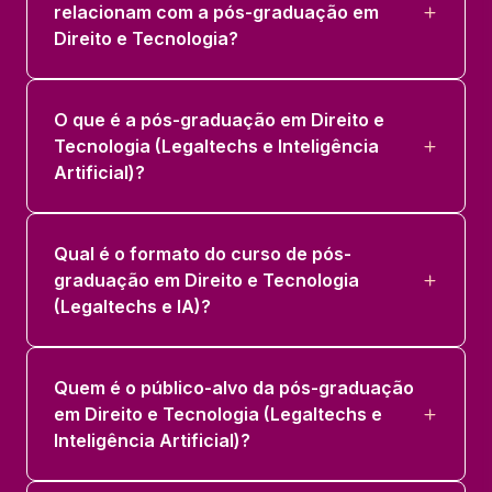
EMPREENDEDORISMO
relacionam com a pós-graduação em
36 horas
Direito e Tecnologia?
PROPRIEDADE INTELECTUAL NA ERA
DIGITAL
O que é a pós-graduação em Direito e
36 horas
Tecnologia (Legaltechs e Inteligência
Artificial)?
TRABALHO 4.0 E DIREITO DO TRABALHO
NA ERA DIGITAL
Qual é o formato do curso de pós-
36 horas
graduação em Direito e Tecnologia
(Legaltechs e IA)?
Quem é o público-alvo da pós-graduação
em Direito e Tecnologia (Legaltechs e
Inteligência Artificial)?