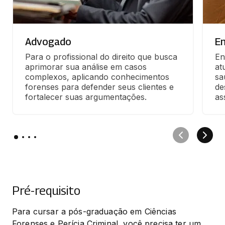
Advogado
E
Para o profissional do direito que busca 
En
aprimorar sua análise em casos 
at
complexos, aplicando conhecimentos 
sa
forenses para defender seus clientes e 
de
fortalecer suas argumentações.
as
Pré-requisito
Para cursar a pós-graduação em Ciências 
Forenses e Perícia Criminal, você precisa ter um 