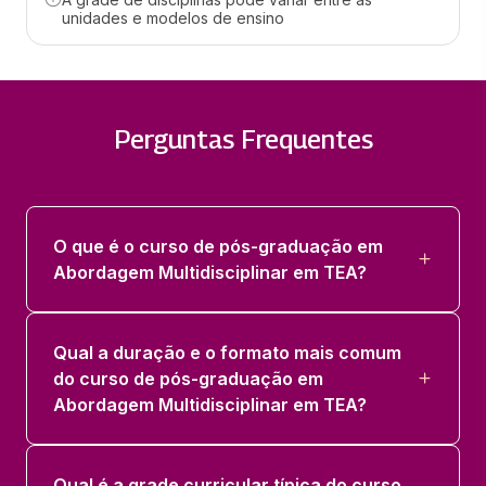
unidades e modelos de ensino
BASES NEUROPSICOFISIOLOGICAS DO
COMPORTAMENTO
36 horas
Perguntas Frequentes
COMUNICACAO, SOCIALIZACAO,
RECURSOS DIGITAIS E TEA
36 horas
O que é o curso de pós-graduação em
DIAGNOSTICO E ESTRATEGIAS DE
Abordagem Multidisciplinar em TEA?
INTERVENCAO NO TEA
36 horas
Qual a duração e o formato mais comum
MEDIACAO ESCOLAR
do curso de pós-graduação em
36 horas
Abordagem Multidisciplinar em TEA?
NEUROANATOMOFISIOLOGIA
Qual é a grade curricular típica do curso