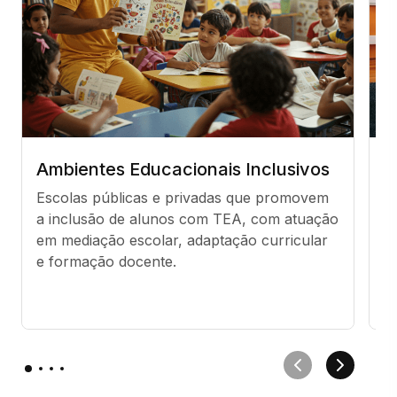
Ambientes Educacionais Inclusivos
C
C
Escolas públicas e privadas que promovem 
a inclusão de alunos com TEA, com atuação 
E
em mediação escolar, adaptação curricular 
t
e formação docente.
p
in