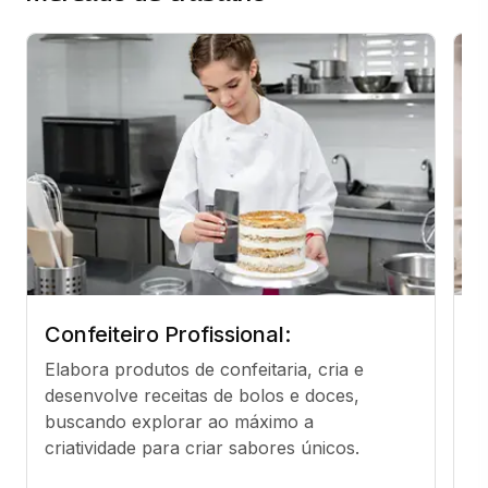
Confeiteiro Profissional:
C
Elabora produtos de confeitaria, cria e 
R
desenvolve receitas de bolos e doces, 
es
buscando explorar ao máximo a 
ch
criatividade para criar sabores únicos.
p
al