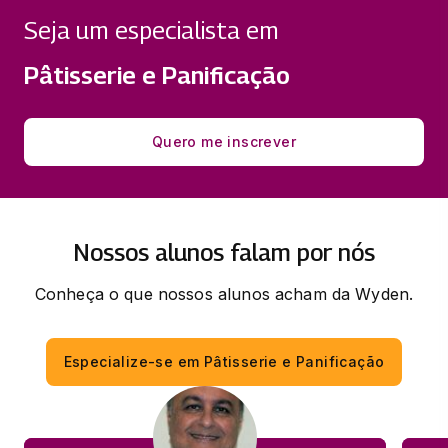
Seja um especialista em
PÃES E SOBREMESAS REGIONAIS
Pâtisserie e Panificação
33 horas
VIENNOISERIE E CONFEITARIA CLÁSSICA
Quero me inscrever
33 horas
Nossos alunos falam por nós
Conheça o que nossos alunos acham da Wyden.
Especialize-se em Pâtisserie e Panificação