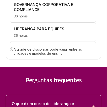
GOVERNANÇA CORPORATIVA E
COMPLIANCE
36 horas
LIDERANCA PARA EQUIPES
36 horas
COACHING DE PERFORMANCE
A grade de disciplinas pode variar entre as
unidades e modelos de ensino
36 horas
CONDUZINDO TIMES PARA NOVOS
PATAMARES
Perguntas frequentes
36 horas
DESENVOLVIMENTO PESSOAL,
CARREIRA, EMPREGABILIDADE
O que é um curso de Liderança e
36 horas