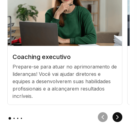
Coaching executivo
C
Prepare-se para atuar no aprimoramento de 
S
lideranças! Você vai ajudar diretores e 
o
equipes a desenvolverem suas habilidades 
i
profissionais e a alcançarem resultados 
u
incríveis.