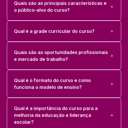
Quais são as principais características e
o público-alvo do curso?
COORDENACAO PEDAGOGICA E
DESENVOLVIMENTO CURRICULAR
36 horas
Qual é a grade curricular do curso?
GESTAO DA DIVERSIDADE E INCLUSAO
ESCOLAR
Quais são as oportunidades profissionais
36 horas
e mercado de trabalho?
GESTAO DE PROJETOS EDUCACIONAIS
36 horas
Qual é o formato do curso e como
funciona o modelo de ensino?
Qual é a importância do curso para a
melhoria da educação e liderança
escolar?