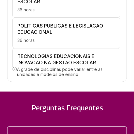
ESCOLAR
36 horas
POLITICAS PUBLICAS E LEGISLACAO
EDUCACIONAL
36 horas
TECNOLOGIAS EDUCACIONAIS E
INOVACAO NA GESTAO ESCOLAR
A grade de disciplinas pode variar entre as
36 horas
unidades e modelos de ensino
AVALIACAO INSTITUCIONAL E GESTAO
DA QUALIDADE
36 horas
Perguntas Frequentes
COMUNICACAO E MEDIACAO DE
CONFLITOS NA ESCOLA
36 horas