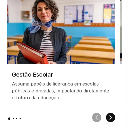
Gestão Escolar
C
Assuma papéis de liderança em escolas 
D
públicas e privadas, impactando diretamente 
p
o futuro da educação.
a