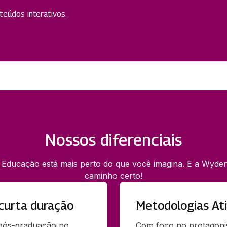
eúdos interativos.
Nossos diferenciais
 Educação está mais perto do que você imagina. E a Wyden
caminho certo!
curta duração
Metodologias At
 pós-graduação no 
Com foco no protagoni