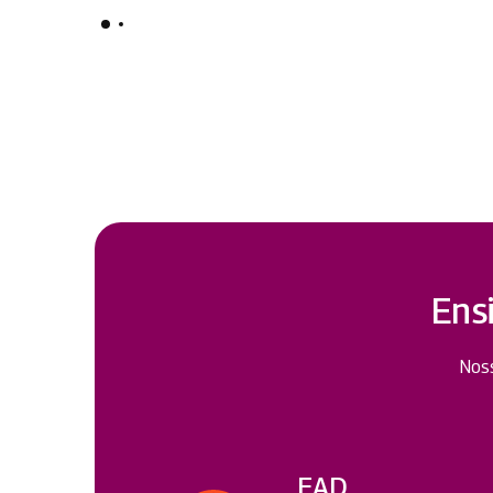
Ens
Noss
EAD