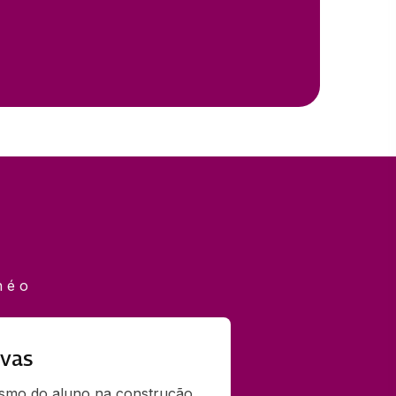
 é o
ivas
smo do aluno na construção 