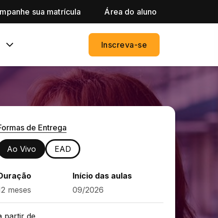
mpanhe sua matrícula
Área do aluno
Inscreva-se
Formas de Entrega
Ao Vivo
EAD
Duração
Início das aulas
12 meses
09/2026
a partir de