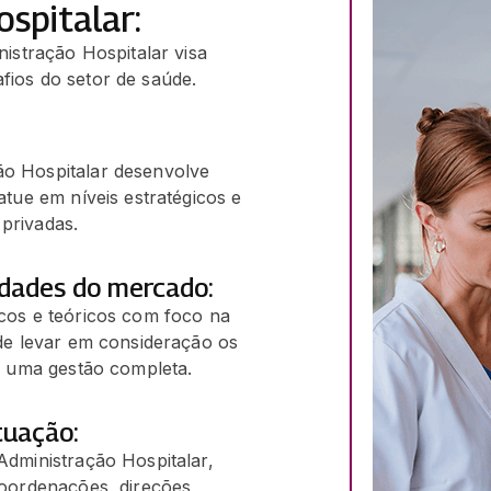
spitalar:
stração Hospitalar visa
fios do setor de saúde.
o Hospitalar desenvolve
tue em níveis estratégicos e
 privadas.
idades do mercado:
cos e teóricos com foco na
de levar em consideração os
a uma gestão completa.
tuação:
dministração Hospitalar,
oordenações, direções,