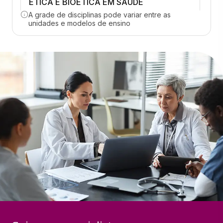
ÉTICA E BIOÉTICA EM SAÚDE
A grade de disciplinas pode variar entre as
33 horas
unidades e modelos de ensino
AUDITORIA DA QUALIDADE
33 horas
FUNDAMENTOS E FERRAMENTAS DA
QUALIDADE
33 horas
GESTÃO DE DESEMPENHO
33 horas
POLÍTICAS E ESTRATÉGIAS EM SAÚDE
33 horas
RECRUTAMENTO E SELEÇÃO