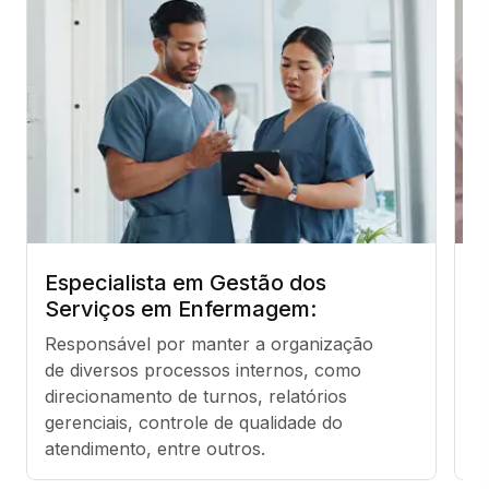
Especialista em Gestão dos
N
Serviços em Enfermagem:
R
Responsável por manter a organização 
a
de diversos processos internos, como 
c
direcionamento de turnos, relatórios 
p
gerenciais, controle de qualidade do 
av
atendimento, entre outros.
qu