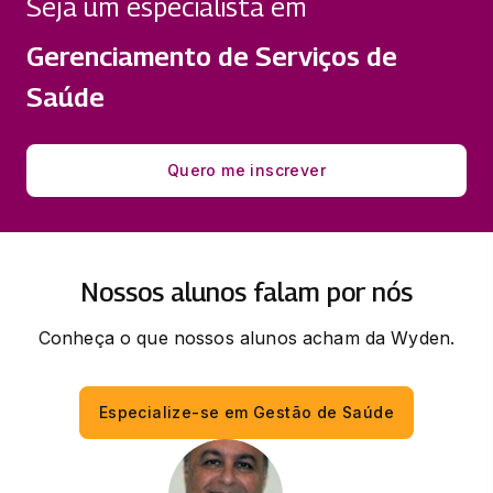
Seja um especialista em
33 horas
Gerenciamento de Serviços de
SAÚDE, SEGURANÇA E QUALIDADE DE
Saúde
VIDA NO TRABALHO
33 horas
Quero me inscrever
Nossos alunos falam por nós
Conheça o que nossos alunos acham da Wyden.
Especialize-se em Gestão de Saúde