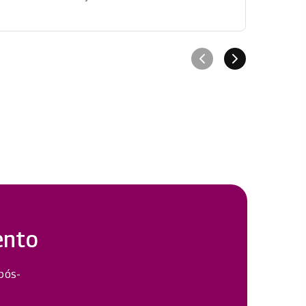
ento
 pós-