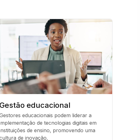
Gestão educacional
Pesq
Gestores educacionais podem liderar a 
Pesqui
implementação de tecnologias digitais em 
expans
instituições de ensino, promovendo uma 
relação
cultura de inovação.