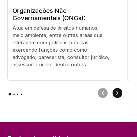
Organizações Não
A
Governamentais (ONGs):
R
Atua em defesa de direitos humanos, 
do
meio ambiente, entre outras áreas que 
A
interagem com políticas públicas 
c
exercendo funções como como 
ár
advogado, parecerista, consultor jurídico, 
a
assessor jurídico, dentre outras.
d