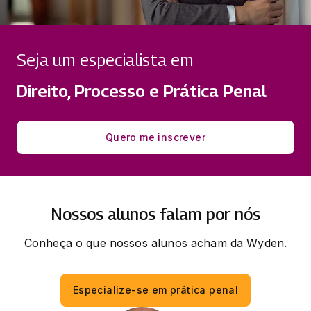
33 horas
PSICOLOGIA JURÍDICA APLICADA À
Seja um especialista em
CIÊNCIA PENAL
33 horas
Direito, Processo e Prática Penal
SISTEMA PROCESSUAL PENAL
33 horas
Quero me inscrever
Nossos alunos falam por nós
Conheça o que nossos alunos acham da Wyden.
Especialize-se em prática penal