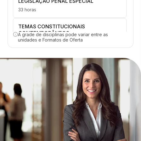
LEGISLAÇÃO PENAL ESPECIAL
33 horas
TEMAS CONSTITUCIONAIS
CONTEMPORÂNEOS
A grade de disciplinas pode variar entre as
unidades e Formatos de Oferta
33 horas
JUSTIÇA PENAL CONSENSUAL
33 horas
NOVAS TENDÊNCIAS EM DIREITO PENAL
33 horas
PRÁTICA DO PROCESSO ELETRÔNICO
33 horas
PRÁTICA DO PROCESSO PENAL