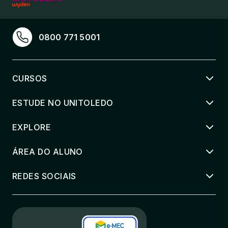
36 horas
MEDIACAO EM DIREITO MILITAR
0800 771 5001
36 horas
PODER DE IMPÉRIO DO ESTADO E
CURSOS
PODERES COLATERAIS
36 horas
ESTUDE NO UNITOLEDO
PRATICA DO PROCESSO
EXPLORE
ADMINISTRATIVO MILITAR
36 horas
ÁREA DO ALUNO
REDES SOCIAIS