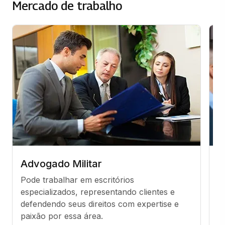
Mercado de trabalho
Advogado Militar
A
Pode trabalhar em escritórios 
C
especializados, representando clientes e 
e
defendendo seus direitos com expertise e 
p
paixão por essa área.
f