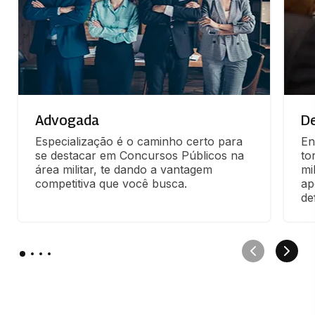
Advogada
De
Especialização é o caminho certo para 
En
se destacar em Concursos Públicos na 
to
área militar, te dando a vantagem 
mi
competitiva que você busca.
ap
de