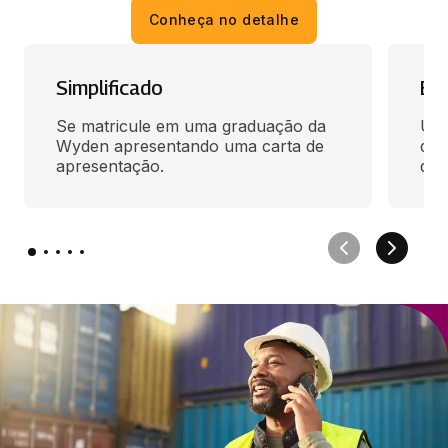
Conheça no detalhe
Simplificado
En
Se matricule em uma graduação da 
Use
Wyden apresentando uma carta de 
des
apresentação.
qua