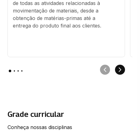
de todas as atividades relacionadas à 
en
movimentação de materiais, desde a 
m
obtenção de matérias-primas até a 
lo
entrega do produto final aos clientes.
d
e
l
Grade curricular
Conheça nossas disciplinas