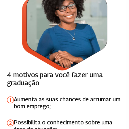
ORGANIZACAO E ESTRUTURA DE MODAIS
66 horas
SAÚDE, SEGURANÇA E QUALIDADE DE
VIDA NO TRABALHO
66 horas
DESIGN E FORMATAÇÃO DE NEGÓCIOS
DIGITAIS
4 motivos para você fazer uma
66 horas
graduação
DISTRIBUIÇÃO FÍSICA E CUSTOS
LOGÍSTICOS
Aumenta as suas chances de arrumar um
66 horas
bom emprego;
GERENCIAMENTO DE PROJETOS
Possibilita o conhecimento sobre uma
83 horas