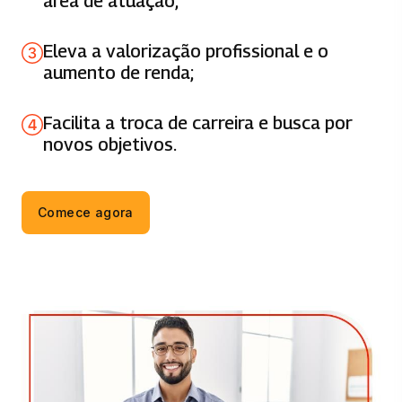
área de atuação;
GESTÃO INTEGRADA DE OPERAÇÕES
Eleva a valorização profissional e o
66 horas
aumento de renda;
LEGISLAÇÃO ADUANEIRA
Facilita a troca de carreira e busca por
66 horas
novos objetivos.
GERENCIAMENTO DE AQUISICOES E
ESTOQUE
Comece agora
66 horas
LOGÍSTICA REVERSA E CADEIA VERDE
83 horas
MOBILIDADE E SISTEMAS DE
TRANSPORTES
33 horas