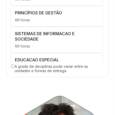
PRINCÍPIOS DE GESTÃO
66 horas
SISTEMAS DE INFORMACAO E
SOCIEDADE
66 horas
EDUCACAO ESPECIAL
A grade de disciplinas pode variar entre as
66 horas
unidades e formas de entrega
LOGÍSTICA 4
66 horas
MODELAGEM DE PROCESSOS
66 horas