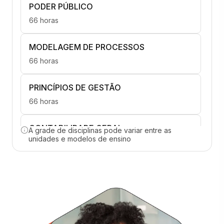
PODER PÚBLICO
66 horas
MODELAGEM DE PROCESSOS
66 horas
PRINCÍPIOS DE GESTÃO
66 horas
CONTABILIDADE GERAL
A grade de disciplinas pode variar entre as
unidades e modelos de ensino
66 horas
DESIGN E FORMATAÇÃO DE NEGÓCIOS
DIGITAIS
66 horas
GERENCIAMENTO ORÇAMENTÁRIO