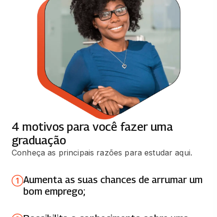
66 horas
PLANEJAMENTO E GESTÃO
ESTRATÉGICA
66 horas
RESPONSABILIDADE SOCIAL E
SUSTENTABILIDADE
66 horas
4 motivos para você fazer uma
CONTABILIDADE E ORÇAMENTO
graduação
PÚBLICO
Conheça as principais razões para estudar aqui.
66 horas
Aumenta as suas chances de arrumar um
EDUCACAO ESPECIAL
bom emprego;
66 horas