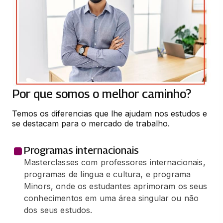
66 horas
SISTEMAS DE APOIO A DECISÃO
66 horas
TEORIA CONSTITUCIONAL E DIREITOS
FUNDAMENTAIS
Por que somos o melhor caminho?
33 horas
Temos os diferencias que lhe ajudam nos estudos e 
se destacam para o mercado de trabalho.
Programas internacionais
Masterclasses com professores internacionais,
programas de língua e cultura, e programa
Minors, onde os estudantes aprimoram os seus
conhecimentos em uma área singular ou não
dos seus estudos.