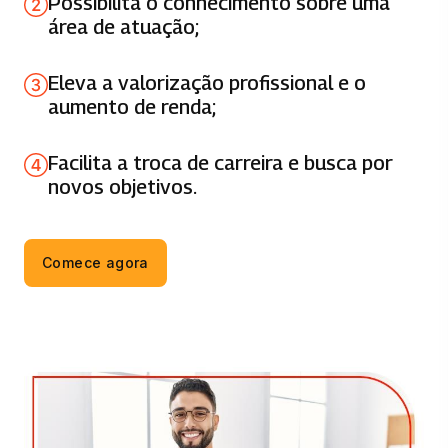
Possibilita o conhecimento sobre uma
GESTAO PUBLICA PARTICIPATIVA
área de atuação;
83 horas
Eleva a valorização profissional e o
GOVERNO ELETRÔNICO
aumento de renda;
66 horas
Facilita a troca de carreira e busca por
ORGANIZAÇÃO ESTATAL
novos objetivos.
66 horas
DIREITO ADMINISTRATIVO
Comece agora
83 horas
ORGANIZAÇÃO E QUALIDADE NA
EMPRESA
66 horas
PRÁTICA DA GESTÃO PÚBLICA