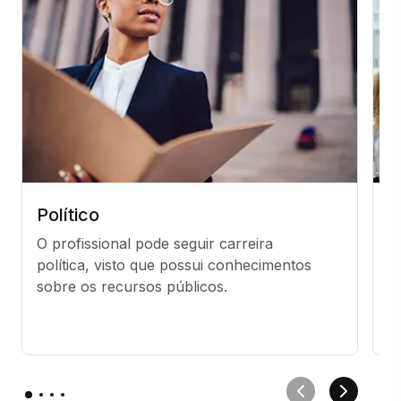
Político
C
O profissional pode seguir carreira 
O 
política, visto que possui conhecimentos 
e
sobre os recursos públicos.
ó
q
pú