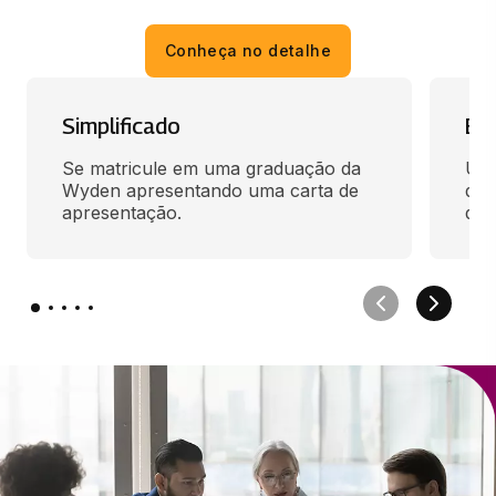
Conheça no detalhe
Simplificado
En
Se matricule em uma graduação da 
Use
Wyden apresentando uma carta de 
des
apresentação.
qua