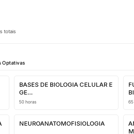
 totais
s Optativas
BASES DE BIOLOGIA CELULAR E
F
GE...
B
50 horas
65
A
NEUROANATOMOFISIOLOGIA
A
M