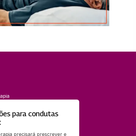
apia
ões para condutas
:
erapia precisará prescrever e 