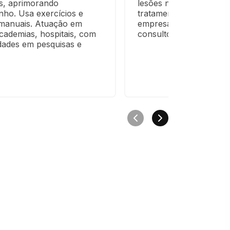
s, aprimorando 
lesões no trabalho com 
ho. Usa exercícios e 
tratamento e ergonomia
 manuais. Atuação em 
empresas públicas/priva
cademias, hospitais, com 
consultorias e pesquisa
dades em pesquisas e 