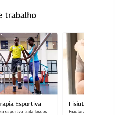
e trabalho
erapia Esportiva
Fisioterapia do 
ia esportiva trata lesões 
Fisioterapeuta do trabal