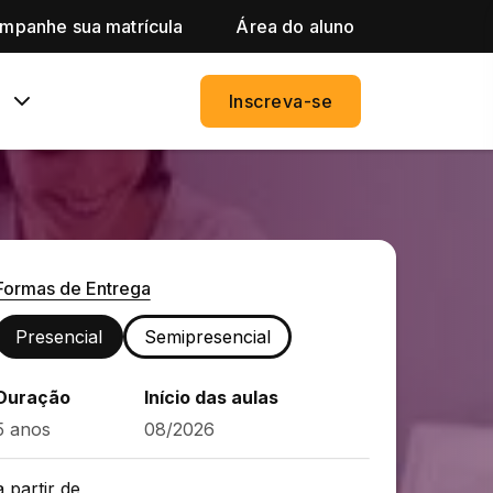
mpanhe sua matrícula
Área do aluno
Inscreva-se
Formas de Entrega
Presencial
Semipresencial
Duração
Início das aulas
5 anos
08/2026
a partir de