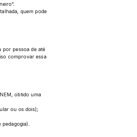
iro”. 

talhada, quem pode 
 por pessoa de até 
ciso comprovar essa 
ENEM, obtido uma 
ar ou os dois); 

e pedagogia). 