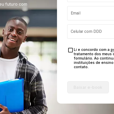
eu futuro com 
Email
Celular com DDD
Li e concordo com a 
p
tratamento dos meus d
formulário. Ao continu
instituições de ensin
contato.
Baixar e-book