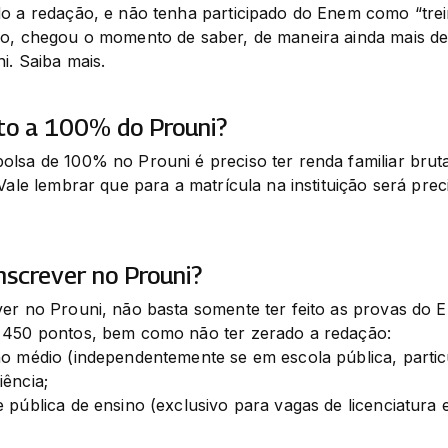
o a redação, e não tenha participado do Enem como “treine
so, chegou o momento de saber, de maneira ainda mais de
i. Saiba mais.  
to a 100% do Prouni?
lsa de 100% no Prouni é preciso ter renda familiar bruta
 Vale lembrar que para a matrícula na instituição será pre
nscrever no Prouni?
ver no Prouni, não basta somente ter feito as provas do 
 450 pontos, bem como não ter zerado a redação: 

o médio (independentemente se em escola pública, particul
ncia; 

 pública de ensino (exclusivo para vagas de licenciatura 