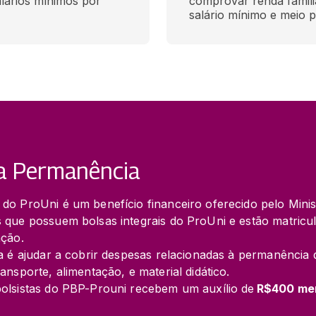
lários mínimos por 
comprovar renda famili
salário mínimo e meio 
sa Permanência
do ProUni é um benefício financeiro oferecido pelo Minis
 que possuem bolsas integrais do ProUni e estão matricu
ção.

a é ajudar a cobrir despesas relacionadas à permanência 
nsporte, alimentação, e material didático.

olsistas do PBP-Prouni recebem um auxílio de 
R$400 me