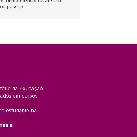
ar bruta mensal de até um 
por pessoa.
tério da Educação 
lados em cursos 
do estudante na 
nsais
.