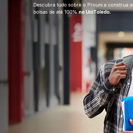
Descubra tudo sobre o Prouni e construa s
bolsas de até 100% 
no UniToledo.