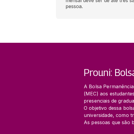
mensal deve ser de até três sa
pessoa.
Prouni: Bol
A Bolsa Permanência 
(MEC) aos estudantes
presenciais de gradua
O objetivo dessa bols
universidade, como tra
As pessoas que são b