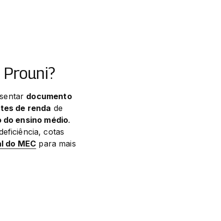
 Prouni?
sentar 
documento 
tes de renda
 de 
o do ensino médio
. 
iciência, cotas 
al do MEC
 para mais 